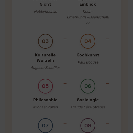
Sicht
Einblick
Hobbykoch:in
Koch ·
Ernährungswissenschaftl
er
03
04
Kulturelle
Kochkunst
Wurzeln
Paul Bocuse
Auguste Escoffier
05
06
Philosophie
Soziologie
Michael Pollan
Claude Lévi-Strauss
07
08