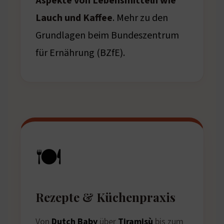
Aspekte von Lebensmitteln wie
Lauch und Kaffee
. Mehr zu den
Grundlagen beim
Bundeszentrum
für Ernährung (BZfE)
.
🍽️
Rezepte & Küchenpraxis
Von
Dutch Baby
über
Tiramisù
bis zum