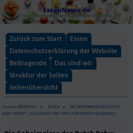
Skip
EssenNews.de
to
Täglich Neues über Essen, Gastronomie und Genuss
content
Zurück zum Start
Essen
Datenschutzerklärung der Website
Beitragende
Das sind wir
Struktur der Seiten
Seitenübersicht
ÜBERSICHT
ESSEN
DIE GEHEIMNISSE DES DUTCH
▶
▶
Pfadleiste
BABY: REZEPT, GESCHICHTE UND TIPPS FÜR PERFEKTEN GENUSS