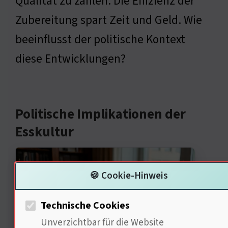
Qualität zu zahlen. Die Effizienz der
Zubereitung spart Zeit und Geld. Wie
beeinflusst der politische Kontext
diese Entwicklungen?
Politische Implikationen der
Esskultur
🍪 Cookie-Hinweis
Technische Cookies
Unverzichtbar für die Website