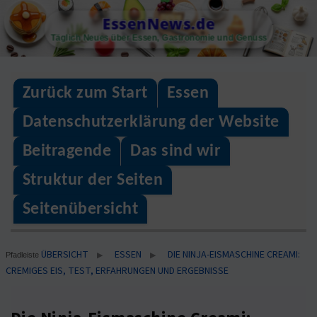
Skip
EssenNews.de
to
Täglich Neues über Essen, Gastronomie und Genuss
content
Zurück zum Start
Essen
Datenschutzerklärung der Website
Beitragende
Das sind wir
Struktur der Seiten
Seitenübersicht
ÜBERSICHT
ESSEN
DIE NINJA-EISMASCHINE CREAMI:
▶
▶
Pfadleiste
CREMIGES EIS, TEST, ERFAHRUNGEN UND ERGEBNISSE