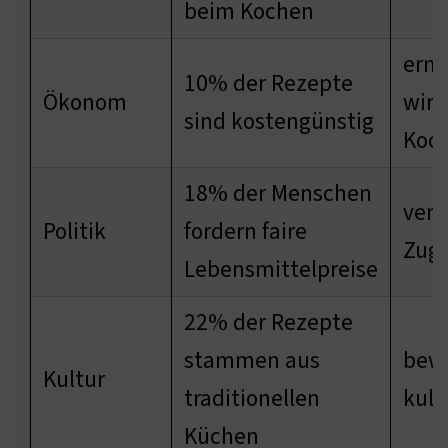
beim Kochen
ermö
10% der Rezepte
Ökonom
wirt
sind kostengünstig
Koc
18% der Menschen
verb
Politik
fordern faire
Zug
Lebensmittelpreise
22% der Rezepte
stammen aus
bew
Kultur
traditionellen
kuli
Küchen