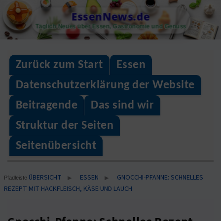
Skip
EssenNews.de
to
Täglich Neues über Essen, Gastronomie und Genuss
content
Zurück zum Start
Essen
Datenschutzerklärung der Website
Beitragende
Das sind wir
Struktur der Seiten
Seitenübersicht
ÜBERSICHT
ESSEN
GNOCCHI-PFANNE: SCHNELLES
▶
▶
Pfadleiste
REZEPT MIT HACKFLEISCH, KÄSE UND LAUCH