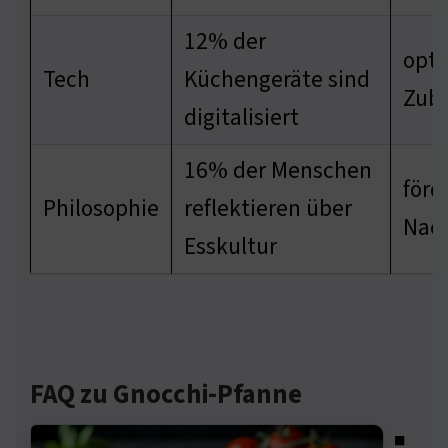
12% der
opti
Tech
Küchengeräte sind
Zube
digitalisiert
16% der Menschen
förd
Philosophie
reflektieren über
Nach
Esskultur
FAQ zu Gnocchi-Pfanne
◾