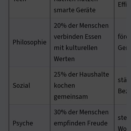
Effi
smarte Geräte
20% der Menschen
verbinden Essen
förd
Philosophie
mit kulturellen
Geme
Werten
25% der Haushalte
stär
Sozial
kochen
Bez
gemeinsam
30% der Menschen
stei
Psyche
empfinden Freude
Woh