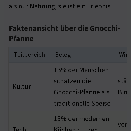
als nur Nahrung, sie ist ein Erlebnis.
Faktenansicht über die Gnocchi-
Pfanne
Teilbereich
Beleg
Wir
13% der Menschen
schätzen die
stär
Kultur
Gnocchi-Pfanne als
Bin
traditionelle Speise
15% der modernen
verb
Tech
Küchen nutzen