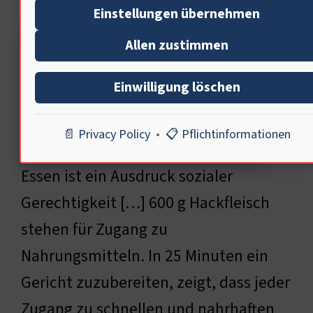
Essens
Einstellungen übernehmen
Allen zustimmen
Einwilligung löschen
📄 Privacy Policy
•
📋 Pflichtinformationen
Essen ist ein Ausdruck sozialer
Gerechtigkeit […] 600 g Hackfleisch
stehen für Zugang zu
Nahrungsmitteln. In 25 Minuten ein
Gericht zuzubereiten, zeigt, dass jeder
Zugang zu schnellen und nahrhaften