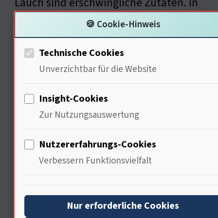
Lauch sind erschwingliche Zutaten. In
25 Minuten erhält man ein nahrhaftes
🍪 Cookie-Hinweis
Gericht — Der wirtschaftliche Nutzen
Technische Cookies
dieser schnellen Rezepte ist enorm.
Unverzichtbar für die Website
Sie ermöglichen es, in der Hektik des
Alltags kostengünstig zu kochen ( … )
Insight-Cookies
Wie können wir wirtschaftliche
Zur Nutzungsauswertung
Aspekte beim Kochen noch besser
Nutzererfahrungs-Cookies
berücksichtigen?
Verbessern Funktionsvielfalt
Politische Dimensionen des
Nur erforderliche Cookies